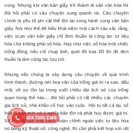
xong. Nhưng khi văn bản giấy trở thành di sản văn hóa thì
đòi hỏi phải có câu chuyện xung quanh nó. Câu chuyện
chính là yếu tố phi vật thể tồn tại song hành cùng văn bản
giấy. Nói như thế để hiểu khái niệm một cách sâu sắc rằng,
việc scan văn bản giấy chỉ đơn thuần là công tác tư liệu
hóa chứ không phải số hóa. Hay như việc số hóa một chiếc
trống đồng, nếu chỉ chụp ảnh, quét đồ họa 3D thì đó đơn
thuần là làm công tác lưu trữ.
Nhưng nếu chúng ta xây dựng câu chuyện về quá trình
hình thành, đường nét hoa văn của trống giá trị ra sao, dấu
mốc về sự tồn tại trong suốt chiều dài lịch sử của trống
quan trọng thế nào… đòi hỏi phải có rất nhiều các chuyên
gia lịch sử, nhà khảo cổ học vào cuộc. Hội tụ tất cả lại, số
hóa di sản mới có ý nghĩa bảo tồn và phát huy được giá trị.
024 7305 1368
Số hóa di sản một cách hoàn chỉnh ngoài việc tư liệu hóa
nó bằng kỹ thuật số, công nghệ, thì cần phải kết hợp với rất