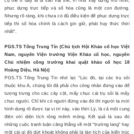
cụ thể ở đây là di sản vật thể, ví như xây dựng mô hình,
phục dựng trực tiếp và số hóa cũng là một con đường.
Nhưng rõ ràng, khi chưa có đủ điều kiện để phục dựng trực
tiếp thì số hóa chính là cách gìn giữ, phát huy thức thời
nhất”.
PGS.TS Tống Trung Tín (Chủ tịch Hội Khảo cổ học Việt
Nam, nguyên Viện trưởng Viện Khảo cổ học, nguyên
Chủ nhiệm công trường khai quật khảo cổ học 18
Hoàng Diệu, Hà Nội)
PGS.TS Tống Trung Tín nhớ lại: “Lúc đó, tại các trụ sỏi
thuộc khu A, chúng tôi đã phải cho công nhân đứng vào để
tượng trưng cho các cây cột, mấy chục cái trụ sỏi là mấy
chục người. Chỉ khi có người đứng vào đó thì người ta mới
hình dung rõ được tại vị trí này, vào thời Lý, là cả một cung
điện với diện tích rộng mênh mông. Kết quả là sau đó
những cuộc tranh luận căng thẳng về một “trường lang” hay
một cái gì đó dứt khoát không phải là tàn tích của kiến trúc