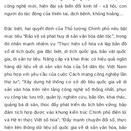
công nghệ mới, hiện đại và biến đổi kinh tế - xã hội, con
người do tác động của thiên tai, dịch bệnh, khủng hoảng…
Đặc biệt, hai quyết định của Thủ tướng Chính phủ nêu bật
mục tiêu “Bảo vệ và phát huy di sản văn hóa dân tộc”, trong
đó nhấn mạnh nhiệm vụ “Thực hiện số hóa và lập bản đồ
số di tích quốc gia đặc biệt, di tích quốc gia, bảo vật quốc
gia, di sản tư liệu. Nâng cấp và khai thác có hiệu quả ngân
hàng dữ liệu về di sản văn hóa của 54 dân tộc Việt Nam
phù hợp với yêu cầu của cuộc Cách mạng công nghiệp lần
thứ tư”; “Xây dựng hệ thống cơ sở dữ liệu quốc gia về di
sản văn hóa trên nền tảng công nghệ số thống nhất, phục
vụ công tác lưu trữ, quản lý, nghiên cứu, bảo tồn, khai thác,
quảng bá di sản, thúc đẩy phát triển du lịch bền vững; bảo
đảm tích hợp được vào khung kiến trúc Chính phủ điện tử
và Hệ tri thức Việt số hóa”; “Đẩy mạnh chuyển đổi số, thực
hiện liên thông dữ liệu số quốc gia về di sản văn hóa, bảo