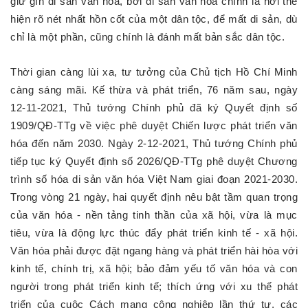
giữ gìn di sản văn hóa, bởi di sản văn hóa chính là nơi thể
hiện rõ nét nhất hồn cốt của một dân tộc, để mất di sản, dù
chỉ là một phần, cũng chính là đánh mất bản sắc dân tộc.
Thời gian càng lùi xa, tư tưởng của Chủ tịch Hồ Chí Minh
càng sáng mãi. Kế thừa và phát triển, 76 năm sau, ngày
12-11-2021, Thủ tướng Chính phủ đã ký Quyết định số
1909/QĐ-TTg về việc phê duyệt Chiến lược phát triển văn
hóa đến năm 2030. Ngày 2-12-2021, Thủ tướng Chính phủ
tiếp tục ký Quyết định số 2026/QĐ-TTg phê duyệt Chương
trình số hóa di sản văn hóa Việt Nam giai đoạn 2021-2030.
Trong vòng 21 ngày, hai quyết định nêu bật tầm quan trọng
của văn hóa - nền tảng tinh thần của xã hội, vừa là mục
tiêu, vừa là động lực thúc đẩy phát triển kinh tế - xã hội.
Văn hóa phải được đặt ngang hàng và phát triển hài hòa với
kinh tế, chính trị, xã hội; bảo đảm yếu tố văn hóa và con
người trong phát triển kinh tế; thích ứng với xu thế phát
triển của cuộc Cách mạng công nghiệp lần thứ tư, các