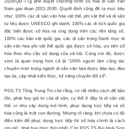
2026/QĐ-TTg phê duyệt chương trình số hóa di sản Việt
Nam giai đoạn 2021-2030. Quyết định cũng đề ra mục tiêu
như: 100% các di sản văn hóa vật thể, phi vật thể và di sản
tư liệu được UNESCO ghi danh; 100% các di tích quốc gia
đặc biệt được số hóa và ứng dụng trên các nền tảng số.
100% các bảo vật quốc gia, các di sản trong Danh mục di
sản văn hóa phi vật thể quốc gia được số hóa, ưu tiên số
hóa theo nhu cầu sử dụng của xã hội. Cùng với đó, được
xem là quan trọng hơn cả là “100% người làm công tác
chuyên môn trong ngành di sản văn hóa được đào tạo, đào
tạo lại, cập nhật kiến thức, kỹ năng chuyển đổi số”.
PGS.TS Tống Trung Tín cho rằng, có rất nhiều cách để bảo
tồn, phát huy giá trị của di sản, cụ thể ở đây là di sản vật
thể, ví như xây dựng mô hình, phục dựng trực tiếp và số
hóa cũng là một con đường. Nhưng rõ ràng, khi chưa có đủ
điều kiện để phục dựng trực tiếp thì số hóa chính là cách
gìn giữ, phát huy thức thời nhất. Còn PGS.TS Bùi Hoài Sơn