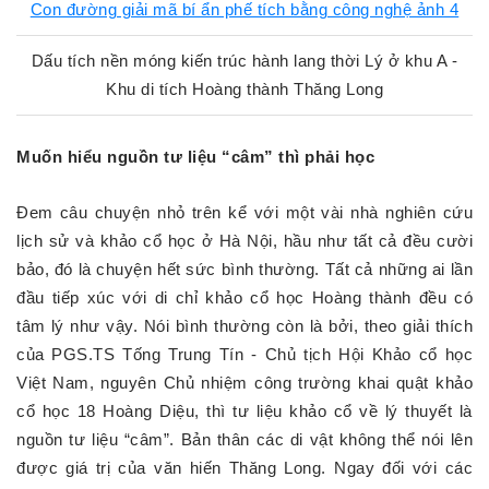
Dấu tích nền móng kiến trúc hành lang thời Lý ở khu A -
Khu di tích Hoàng thành Thăng Long
Muốn hiểu nguồn tư liệu “câm” thì phải học
Đem câu chuyện nhỏ trên kể với một vài nhà nghiên cứu
lịch sử và khảo cổ học ở Hà Nội, hầu như tất cả đều cười
bảo, đó là chuyện hết sức bình thường. Tất cả những ai lần
đầu tiếp xúc với di chỉ khảo cổ học Hoàng thành đều có
tâm lý như vậy. Nói bình thường còn là bởi, theo giải thích
của PGS.TS Tống Trung Tín - Chủ tịch Hội Khảo cổ học
Việt Nam, nguyên Chủ nhiệm công trường khai quật khảo
cổ học 18 Hoàng Diệu, thì tư liệu khảo cổ về lý thuyết là
nguồn tư liệu “câm”. Bản thân các di vật không thể nói lên
được giá trị của văn hiến Thăng Long. Ngay đối với các