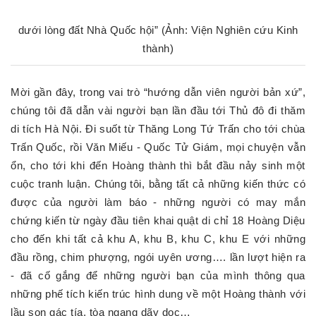
dưới lòng đất Nhà Quốc hội” (Ảnh: Viện Nghiên cứu Kinh
thành)
Mời gần đây, trong vai trò “hướng dẫn viên người bản xứ”,
chúng tôi đã dẫn vài người bạn lần đầu tới Thủ đô đi thăm
di tích Hà Nội. Đi suốt từ Thăng Long Tứ Trấn cho tới chùa
Trấn Quốc, rồi Văn Miếu - Quốc Tử Giám, mọi chuyện vẫn
ổn, cho tới khi đến Hoàng thành thì bắt đầu nảy sinh một
cuộc tranh luận. Chúng tôi, bằng tất cả những kiến thức có
được của người làm báo - những người có may mắn
chứng kiến từ ngày đầu tiên khai quật di chỉ 18 Hoàng Diệu
cho đến khi tất cả khu A, khu B, khu C, khu E với những
đầu rồng, chim phượng, ngói uyên ương…. lần lượt hiện ra
- đã cố gắng để những người bạn của mình thông qua
những phế tích kiến trúc hình dung về một Hoàng thành với
lầu son gác tía, tòa ngang dãy dọc…