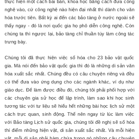
thực hiện một cách bài bản, khoa học bằng cách đưa công
nghệ vào, cứ công nghệ nào hiện đại nhất thì dành cho văn
hóa trước tiên. Bất kỳ ai đến các bảo tàng ở nước ngoài sẽ
thấy ngay - đó là nơi quốc gia họ phô diễn công nghệ. Còn
chúng ta thì ngược lại, bảo tàng chỉ thuần túy làm công tác
trưng bày.
Chúng tôi đã thực hiện việc số hóa cho 23 bảo vật quốc
gia. Mà nói đến bảo vật quốc gia thì đó là những di sản văn
hóa xuất sắc nhất. Chúng đều có câu chuyện riêng và đều
có thể đưa vào ứng dụng cho các ngành khác, ví dụ như
giáo dục. Để làm được điều đó, chúng tôi phải phối hợp với
các chuyên gia sử học để lập trình, làm sao khi học sinh
tương tác với tư liệu sẽ hiểu hết những bài học lịch sử một
cách trực quan, sinh động. Thế nên ngay từ lúc làm việc
với Bảo tàng Lịch sử quốc gia, chúng tôi đề nghị sẽ số hóa
thí điểm những hiện vật, di sản xuất sắc nhất. Và mỗi hiện
vật, mỗi di sản phải hàm chứa trong nó những câu chuyện