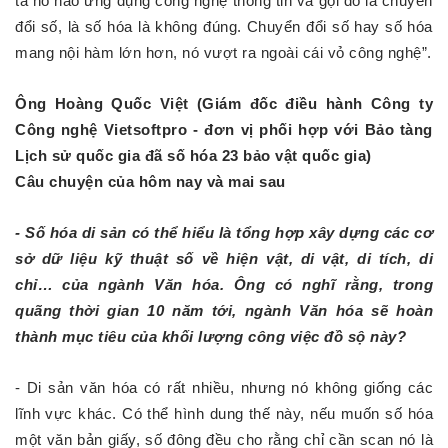
ta hô hào ứng dụng công nghệ thông tin và gọi đó là chuyển
đổi số, là số hóa là không đúng. Chuyển đổi số hay số hóa
mang nội hàm lớn hơn, nó vượt ra ngoài cái vỏ công nghệ”.
Ông Hoàng Quốc Việt (Giám đốc điều hành Công ty
Công nghệ Vietsoftpro - đơn vị phối hợp với Bảo tàng
Lịch sử quốc gia đã số hóa 23 bảo vật quốc gia)
Câu chuyện của hôm nay và mai sau
- Số hóa di sản có thể hiểu là tổng hợp xây dựng các cơ
sở dữ liệu kỹ thuật số về hiện vật, di vật, di tích, di
chỉ… của ngành Văn hóa. Ông có nghĩ rằng, trong
quãng thời gian 10 năm tới, ngành Văn hóa sẽ hoàn
thành mục tiêu của khối lượng công việc đồ sộ này?
- Di sản văn hóa có rất nhiều, nhưng nó không giống các
lĩnh vực khác. Có thể hình dung thế này, nếu muốn số hóa
một văn bản giấy, số đông đều cho rằng chỉ cần scan nó là