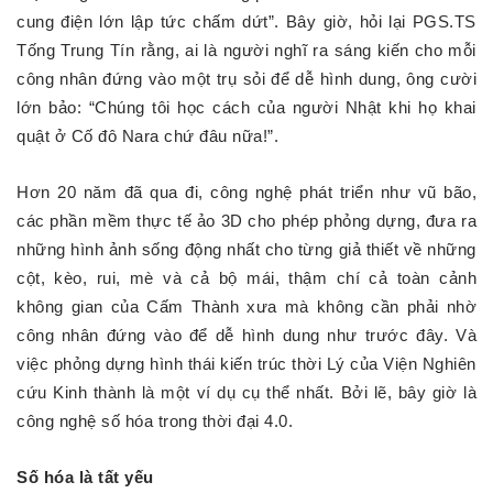
cung điện lớn lập tức chấm dứt”. Bây giờ, hỏi lại PGS.TS
Tống Trung Tín rằng, ai là người nghĩ ra sáng kiến cho mỗi
công nhân đứng vào một trụ sỏi để dễ hình dung, ông cười
lớn bảo: “Chúng tôi học cách của người Nhật khi họ khai
quật ở Cố đô Nara chứ đâu nữa!”.
Hơn 20 năm đã qua đi, công nghệ phát triển như vũ bão,
các phần mềm thực tế ảo 3D cho phép phỏng dựng, đưa ra
những hình ảnh sống động nhất cho từng giả thiết về những
cột, kèo, rui, mè và cả bộ mái, thậm chí cả toàn cảnh
không gian của Cấm Thành xưa mà không cần phải nhờ
công nhân đứng vào để dễ hình dung như trước đây. Và
việc phỏng dựng hình thái kiến trúc thời Lý của Viện Nghiên
cứu Kinh thành là một ví dụ cụ thể nhất. Bởi lẽ, bây giờ là
công nghệ số hóa trong thời đại 4.0.
Số hóa là tất yếu