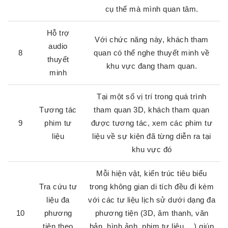
cụ thể mà mình quan tâm.
Hỗ trợ
Với chức năng này, khách tham
audio
8
quan có thể nghe thuyết minh về
thuyết
khu vực đang tham quan.
minh
Tại một số vị trí trong quá trình
Tương tác
tham quan 3D, khách tham quan
9
phim tư
được tương tác, xem các phim tư
liệu
liệu về sự kiện đã từng diễn ra tại
khu vực đó
Mỗi hiện vật, kiến trúc tiêu biểu
Tra cứu tư
trong không gian di tích đều đi kèm
liệu đa
với các tư liệu lịch sử dưới dạng đa
10
phương
phương tiện (3D, âm thanh, văn
tiện theo
bản, hình ảnh, phim tư liệu,…) giúp